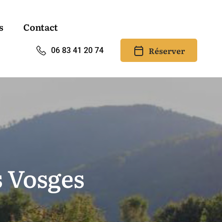
s
Contact
Réserver
06 83 41 20 74
s Vosges