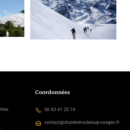
Coordonnées
rties
06 83 41 20 74
contact@chaletstrouleloup-vosges.fr