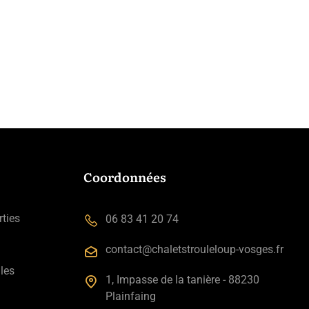
Coordonnées
rties
06 83 41 20 74
contact@chaletstrouleloup-vosges.fr
les
1, Impasse de la tanière - 88230
Plainfaing